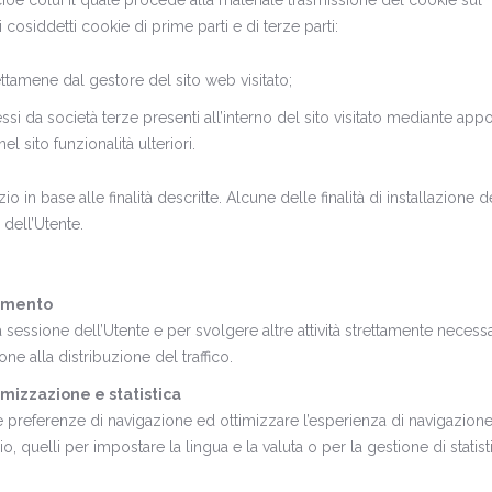
cioè colui il quale procede alla materiale trasmissione del cookie sul
 cosiddetti cookie di prime parti e di terze parti:
ettamene dal gestore del sito web visitato;
essi da società terze presenti all’interno del sito visitato mediante appo
nel sito funzionalità ulteriori.
o in base alle finalità descritte. Alcune delle finalità di installazione d
dell’Utente.
namento
sessione dell’Utente e per svolgere altre attività strettamente necessa
e alla distribuzione del traffico.
imizzazione e statistica
e preferenze di navigazione ed ottimizzare l’esperienza di navigazion
, quelli per impostare la lingua e la valuta o per la gestione di statis