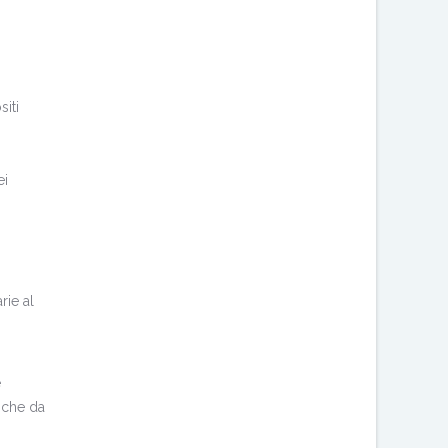
siti
ei
rie al
e
tiche da