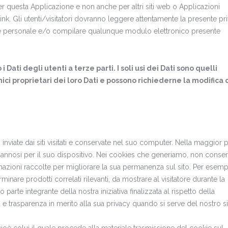
er questa Applicazione e non anche per altri siti web o Applicazioni
ink. Gli utenti/visitatori dovranno leggere attentamente la presente pr
ione personale e/o compilare qualunque modulo elettronico presente
ati degli utenti a terze parti. I soli usi dei Dati sono quelli
nici proprietari dei loro Dati e possono richiederne la modifica o
inviate dai siti visitati e conservate nel suo computer. Nella maggior p
 dannosi per il suo dispositivo. Nei cookies che generiamo, non conse
rmazioni raccolte per migliorare la sua permanenza sul sito. Per esem
rminare prodotti correlati rilevanti, da mostrare al visitatore durante la
arte integrante della nostra iniziativa finalizzata al rispetto della
à e trasparenza in merito alla sua privacy quando si serve del nostro s