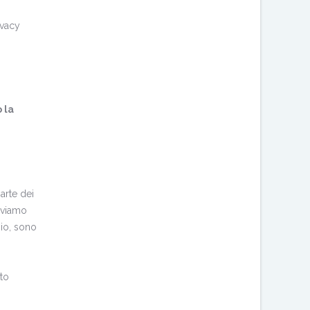
ivacy
 la
arte dei
rviamo
pio, sono
ito