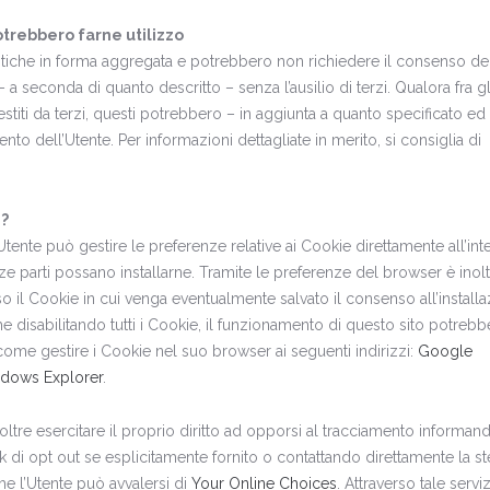
otrebbero farne utilizzo
istiche in forma aggregata e potrebbero non richiedere il consenso del
 a seconda di quanto descritto – senza l’ausilio di terzi. Qualora fra gl
gestiti da terzi, questi potrebbero – in aggiunta a quanto specificato e
ento dell’Utente. Per informazioni dettagliate in merito, si consiglia di
e?
tente può gestire le preferenze relative ai Cookie direttamente all’int
 parti possano installarne. Tramite le preferenze del browser è inolt
uso il Cookie in cui venga eventualmente salvato il consenso all’installa
e disabilitando tutti i Cookie, il funzionamento di questo sito potreb
me gestire i Cookie nel suo browser ai seguenti indirizzi:
Google
ndows Explorer
.
inoltre esercitare il proprio diritto ad opporsi al tracciamento informan
link di opt out se esplicitamente fornito o contattando direttamente la st
e l’Utente può avvalersi di
Your Online Choices
. Attraverso tale servi