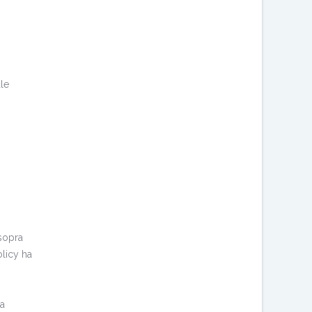
ale
 sopra
olicy ha
ia