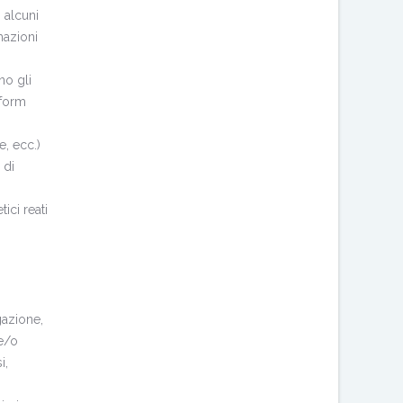
 alcuni
mazioni
no gli
iform
e, ecc.)
 di
ici reati
gazione,
 e/o
i,