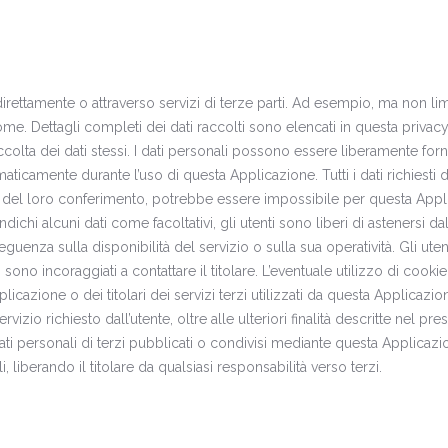
rettamente o attraverso servizi di terze parti. Ad esempio, ma non limi
me. Dettagli completi dei dati raccolti sono elencati in questa privac
accolta dei dati stessi. I dati personali possono essere liberamente forni
omaticamente durante l’uso di questa Applicazione. Tutti i dati richiesti 
 del loro conferimento, potrebbe essere impossibile per questa Appl
ndichi alcuni dati come facoltativi, gli utenti sono liberi di astenersi da
uenza sulla disponibilità del servizio o sulla sua operatività. Gli uten
ono incoraggiati a contattare il titolare. L’eventuale utilizzo di cookie
licazione o dei titolari dei servizi terzi utilizzati da questa Applicazio
rvizio richiesto dall’utente, oltre alle ulteriori finalità descritte nel pre
ti personali di terzi pubblicati o condivisi mediante questa Applicazi
i, liberando il titolare da qualsiasi responsabilità verso terzi.