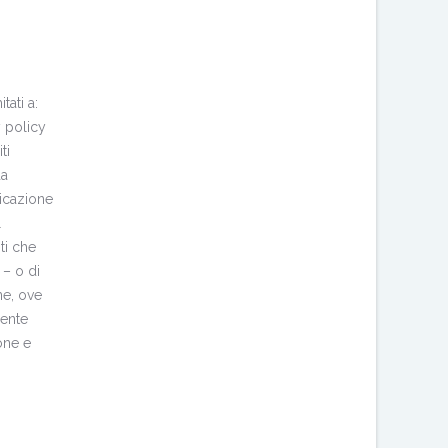
tati a:
y policy
ti
da
icazione
l
ti che
 – o di
ne, ove
sente
one e