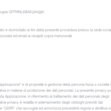
 Bologna GFFMNL68A63A059K
icato è domiciliato ai fini della presente procedura presso la sede soci
dizionale ed email ai recapiti sopra menzionati.
 “Applicazione” è di proprietà e gestione della persona fisica o società
tiva in materia di protezione dei dati personali. La presente privacy p
ta Applicazione, in riferimento al trattamento dei dati personali degli
ativa privacy è redatta in adempimento degli obblighi previsti dal
GDPR” che raccoglie ed armonizza precedenti regole e direttive s