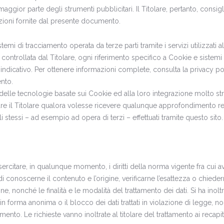
ggior parte degli strumenti pubblicitari. Il Titolare, pertanto, consigl
rmazioni fornite dal presente documento.
emi di tracciamento operata da terze parti tramite i servizi utilizzati al
ntrollata dal Titolare, ogni riferimento specifico a Cookie e sistemi 
i indicativo. Per ottenere informazioni complete, consulta la privacy po
ento.
e delle tecnologie basate sui Cookie ed alla loro integrazione molto st
tare il Titolare qualora volesse ricevere qualunque approfondimento re
gli stessi – ad esempio ad opera di terzi – effettuati tramite questo sito.
esercitare, in qualunque momento, i diritti della norma vigente fra cui a
 conoscerne il contenuto e l’origine, verificarne l’esattezza o chiede
e, nonché le finalità e le modalità del trattamento dei dati. Si ha inoltr
 in forma anonima o il blocco dei dati trattati in violazione di legge, n
mento. Le richieste vanno inoltrate al titolare del trattamento ai recapiti