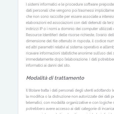
I sistemi informatici e le procedure software prepost
dati personali che vengono poi trasmessi implicitament
che non sono raccolte per essere associate a interessa
elaborazioni ed associazioni con dati detenuti da terzi, 
indirizzi IP o i nomi a dominio dei computer utilizzati 
Resource Identifier) delle risorse richieste, l’orario del
dimensione del file ottenuto in risposta, il codice nume
ed altri parametri relativi al sistema operativo e all’am
ricavare informazioni statistiche anonime sull’uso del
immediatamente dopo l’elaborazione. I dati potrebbero e
informatici ai danni del sito.
Modalità di trattamento
Il titolare tratta i dati personali degli utenti adottan
la modifica o la distruzione non autorizzate dei dati p
telematici, con modalità organizzative e con logiche stre
potrebbero avere accesso ai dati categorie di incaricat