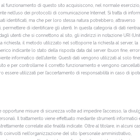
e al funzionamento di questo sito acquisiscono, nel normale esercizio,
e nell’uso dei protocolli di comunicazione Internet. Si tratta di infor
ti identificati, ma che per loro stessa natura potrebbero, attraverso
permettere di identificare gli utenti. In questa categoria di dati rientra
dagli utenti che si connettono al sito, gli indirizzi in notazione URI (Un
la richiesta, il metodo utilizzato nel sottoporre la richiesta al server, la
rico indicante lo stato della risposta data dal server (buon fine, error
biente informatico dell’utente. Questi dati vengono utilizzati al solo fine
 sito e per controllarne il corretto funzionamento e vengono cancellati
ssere utilizzati per l’accertamento di responsabilità in caso di ipotet
do le opportune misure di sicurezza volte ad impedire l’accesso, la divul
ersonali. Il trattamento viene effettuato mediante strumenti informatici
ttamente correlate alle finalità indicate. Oltre al titolare, in alcuni cas
i coinvolti nell’organizzazione del sito (personale amministrativo,