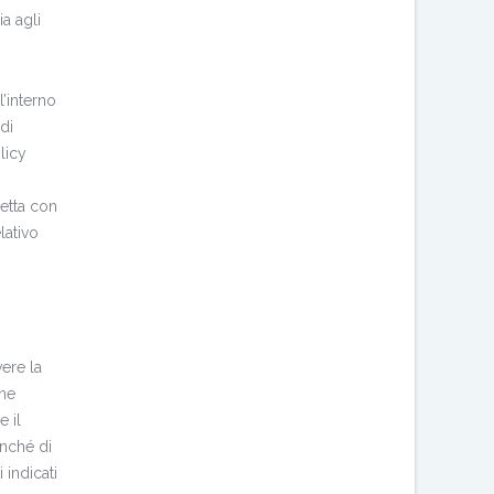
ia agli
l’interno
di
licy
retta con
lativo
vere la
rne
e il
onché di
 indicati