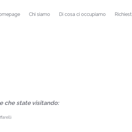
omepage
Chi siamo
Di cosa ci occupiamo
Richiest
e che state visitando:
farelli