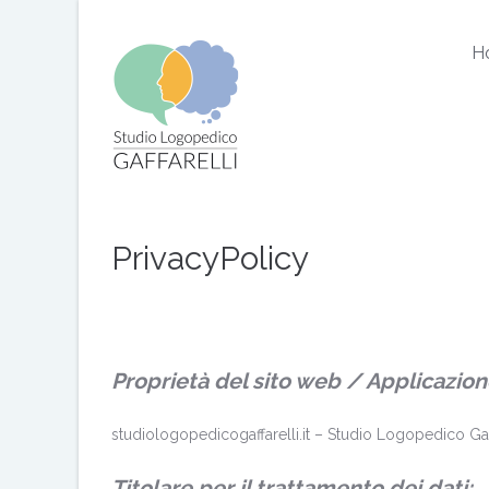
H
PrivacyPolicy
Proprietà del sito web / Applicazion
studiologopedicogaffarelli.it – Studio Logopedico Gaf
Titolare per il trattamento dei dati: