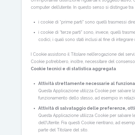
Un’importante distinzione riguarda il soggetto attivo, 
computer dell’utente. In questo senso si distingue tra i
i cookie di “prime parti” sono quelli trasmessi dir
i cookie di “terze parti” sono, invece, quelli trasm
codici, i quali sono stati inclusi al fine di integrare 
I Cookie assistono il Titolare nell’erogazione del servizi
Cookie potrebbero, inoltre, necessitare del consenso 
Cookie tecnici e di statistica aggregata
Attività strettamente necessarie al funzio
Questa Applicazione utilizza Cookie per salvare la 
funzionamento dello stesso, ad esempio in relazion
Attività di salvataggio delle preferenze, ott
Questa Applicazione utilizza Cookie per salvare l
dell’Utente. Fra questi Cookie rientrano, ad esempio
parte del Titolare del sito.