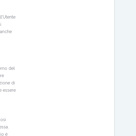
l’Utente
i
d anche
erno del
re
zione di
be essere
dosi
essa.
zio è